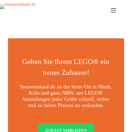
Geben Sie Ihrem LEGO® ein
neues Zuhause!
Steineeinkauf.de ist der beste Ort in Hürth,
Köln und ganz NRW, um LEGO®
Sammlungen jeder Größe schnell, sicher
und zu fairen Preisen zu verkaufen.
JETZT VERKAUFEN