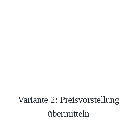
Nach der Prüfung erhalten Sie ihr
Geld per Überweisung oder PayPal
inkl. Erstattung der Versandkosten.
Variante 2: Preisvorstellung
übermitteln