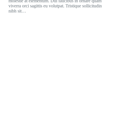
molestie at elementum. Dui faucibus in ornare quam
viverra orci sagittis eu volutpat. Tristique sollicitudin
nibh sit…