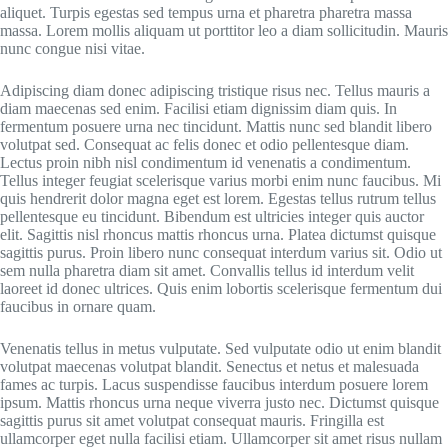
aliquet. Turpis egestas sed tempus urna et pharetra pharetra massa
massa. Lorem mollis aliquam ut porttitor leo a diam sollicitudin. Mauris
nunc congue nisi vitae.
Adipiscing diam donec adipiscing tristique risus nec. Tellus mauris a
diam maecenas sed enim. Facilisi etiam dignissim diam quis. In
fermentum posuere urna nec tincidunt. Mattis nunc sed blandit libero
volutpat sed. Consequat ac felis donec et odio pellentesque diam.
Lectus proin nibh nisl condimentum id venenatis a condimentum.
Tellus integer feugiat scelerisque varius morbi enim nunc faucibus. Mi
quis hendrerit dolor magna eget est lorem. Egestas tellus rutrum tellus
pellentesque eu tincidunt. Bibendum est ultricies integer quis auctor
elit. Sagittis nisl rhoncus mattis rhoncus urna. Platea dictumst quisque
sagittis purus. Proin libero nunc consequat interdum varius sit. Odio ut
sem nulla pharetra diam sit amet. Convallis tellus id interdum velit
laoreet id donec ultrices. Quis enim lobortis scelerisque fermentum dui
faucibus in ornare quam.
Venenatis tellus in metus vulputate. Sed vulputate odio ut enim blandit
volutpat maecenas volutpat blandit. Senectus et netus et malesuada
fames ac turpis. Lacus suspendisse faucibus interdum posuere lorem
ipsum. Mattis rhoncus urna neque viverra justo nec. Dictumst quisque
sagittis purus sit amet volutpat consequat mauris. Fringilla est
ullamcorper eget nulla facilisi etiam. Ullamcorper sit amet risus nullam