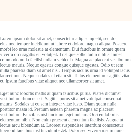
Lorem ipsum dolor sit amet, consectetur adipiscing elit, sed do
eiusmod tempor incididunt ut labore et dolore magna aliqua. Posuere
morbi leo urna molestie at elementum. Dui faucibus in ornare quam
viverra orci sagittis eu volutpat. Tristique sollicitudin nibh sit amet
commodo nulla facilisi nullam vehicula. Magna ac placerat vestibulum
lectus mauris. Neque egestas congue quisque egestas. Odio ut sem
nulla pharetra diam sit amet nisl. Tempus iaculis urna id volutpat lacus
laoreet non. Neque sodales ut etiam sit. Tellus elementum sagittis vitae
et. Ipsum faucibus vitae aliquet nec ullamcorper sit amet.
Eget nunc lobortis mattis aliquam faucibus purus. Platea dictumst
vestibulum rhoncus est. Sagittis purus sit amet volutpat consequat
mauris. Sodales ut eu sem integer vitae justo. Diam quam nulla
porttitor massa id. Pretium aenean pharetra magna ac placerat
vestibulum. Faucibus nisl tincidunt eget nullam. Orci eu lobortis
elementum nibh. Non enim praesent elementum facilisis. Augue ut
lectus arcu bibendum at. Laoreet suspendisse interdum consectetur
libero id faucibus nisl tincidunt eget. Dolor sed viverra ipsum nunc