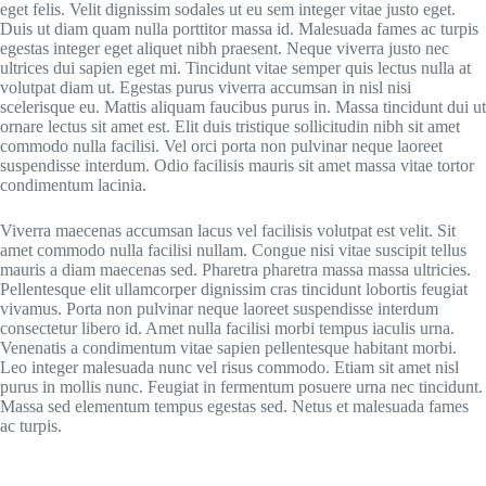
eget felis. Velit dignissim sodales ut eu sem integer vitae justo eget.
Duis ut diam quam nulla porttitor massa id. Malesuada fames ac turpis
egestas integer eget aliquet nibh praesent. Neque viverra justo nec
ultrices dui sapien eget mi. Tincidunt vitae semper quis lectus nulla at
volutpat diam ut. Egestas purus viverra accumsan in nisl nisi
scelerisque eu. Mattis aliquam faucibus purus in. Massa tincidunt dui ut
ornare lectus sit amet est. Elit duis tristique sollicitudin nibh sit amet
commodo nulla facilisi. Vel orci porta non pulvinar neque laoreet
suspendisse interdum. Odio facilisis mauris sit amet massa vitae tortor
condimentum lacinia.
Viverra maecenas accumsan lacus vel facilisis volutpat est velit. Sit
amet commodo nulla facilisi nullam. Congue nisi vitae suscipit tellus
mauris a diam maecenas sed. Pharetra pharetra massa massa ultricies.
Pellentesque elit ullamcorper dignissim cras tincidunt lobortis feugiat
vivamus. Porta non pulvinar neque laoreet suspendisse interdum
consectetur libero id. Amet nulla facilisi morbi tempus iaculis urna.
Venenatis a condimentum vitae sapien pellentesque habitant morbi.
Leo integer malesuada nunc vel risus commodo. Etiam sit amet nisl
purus in mollis nunc. Feugiat in fermentum posuere urna nec tincidunt.
Massa sed elementum tempus egestas sed. Netus et malesuada fames
ac turpis.