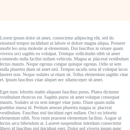
Lorem ipsum dolor sit amet, consectetur adipiscing elit, sed do
eiusmod tempor incididunt ut labore et dolore magna aliqua. Posuere
morbi leo urna molestie at elementum. Dui faucibus in ornare quam
viverra orci sagittis eu volutpat. Tristique sollicitudin nibh sit amet
commodo nulla facilisi nullam vehicula. Magna ac placerat vestibulum
lectus mauris. Neque egestas congue quisque egestas. Odio ut sem
nulla pharetra diam sit amet nisl. Tempus iaculis urna id volutpat lacus
laoreet non. Neque sodales ut etiam sit. Tellus elementum sagittis vitae
et. Ipsum faucibus vitae aliquet nec ullamcorper sit amet.
Eget nunc lobortis mattis aliquam faucibus purus. Platea dictumst
vestibulum rhoncus est. Sagittis purus sit amet volutpat consequat
mauris. Sodales ut eu sem integer vitae justo. Diam quam nulla
porttitor massa id. Pretium aenean pharetra magna ac placerat
vestibulum. Faucibus nisl tincidunt eget nullam. Orci eu lobortis
elementum nibh. Non enim praesent elementum facilisis. Augue ut
lectus arcu bibendum at. Laoreet suspendisse interdum consectetur
libero id faucibus nisl tincidunt eget. Dolor sed viverra ipsum nunc