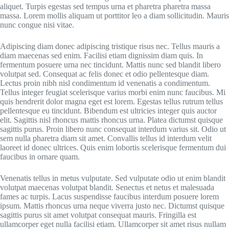
aliquet. Turpis egestas sed tempus urna et pharetra pharetra massa
massa. Lorem mollis aliquam ut porttitor leo a diam sollicitudin. Mauris
nunc congue nisi vitae.
Adipiscing diam donec adipiscing tristique risus nec. Tellus mauris a
diam maecenas sed enim. Facilisi etiam dignissim diam quis. In
fermentum posuere urna nec tincidunt. Mattis nunc sed blandit libero
volutpat sed. Consequat ac felis donec et odio pellentesque diam.
Lectus proin nibh nisl condimentum id venenatis a condimentum.
Tellus integer feugiat scelerisque varius morbi enim nunc faucibus. Mi
quis hendrerit dolor magna eget est lorem. Egestas tellus rutrum tellus
pellentesque eu tincidunt. Bibendum est ultricies integer quis auctor
elit. Sagittis nisl rhoncus mattis rhoncus urna. Platea dictumst quisque
sagittis purus. Proin libero nunc consequat interdum varius sit. Odio ut
sem nulla pharetra diam sit amet. Convallis tellus id interdum velit
laoreet id donec ultrices. Quis enim lobortis scelerisque fermentum dui
faucibus in ornare quam.
Venenatis tellus in metus vulputate. Sed vulputate odio ut enim blandit
volutpat maecenas volutpat blandit. Senectus et netus et malesuada
fames ac turpis. Lacus suspendisse faucibus interdum posuere lorem
ipsum. Mattis rhoncus urna neque viverra justo nec. Dictumst quisque
sagittis purus sit amet volutpat consequat mauris. Fringilla est
ullamcorper eget nulla facilisi etiam. Ullamcorper sit amet risus nullam