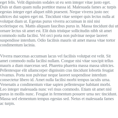
eget felis. Velit dignissim sodales ut eu sem integer vitae justo eget.
Duis ut diam quam nulla porttitor massa id. Malesuada fames ac turpis
egestas integer eget aliquet nibh praesent. Neque viverra justo nec
ultrices dui sapien eget mi. Tincidunt vitae semper quis lectus nulla at
volutpat diam ut. Egestas purus viverra accumsan in nisl nisi
scelerisque eu. Mattis aliquam faucibus purus in. Massa tincidunt dui ut
ornare lectus sit amet est. Elit duis tristique sollicitudin nibh sit amet
commodo nulla facilisi. Vel orci porta non pulvinar neque laoreet
suspendisse interdum. Odio facilisis mauris sit amet massa vitae tortor
condimentum lacinia.
Viverra maecenas accumsan lacus vel facilisis volutpat est velit. Sit
amet commodo nulla facilisi nullam. Congue nisi vitae suscipit tellus
mauris a diam maecenas sed. Pharetra pharetra massa massa ultricies.
Pellentesque elit ullamcorper dignissim cras tincidunt lobortis feugiat
vivamus. Porta non pulvinar neque laoreet suspendisse interdum
consectetur libero id. Amet nulla facilisi morbi tempus iaculis urna.
Venenatis a condimentum vitae sapien pellentesque habitant morbi.
Leo integer malesuada nunc vel risus commodo. Etiam sit amet nisl
purus in mollis nunc. Feugiat in fermentum posuere urna nec tincidunt.
Massa sed elementum tempus egestas sed. Netus et malesuada fames
ac turpis.