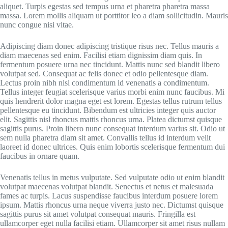
aliquet. Turpis egestas sed tempus urna et pharetra pharetra massa
massa. Lorem mollis aliquam ut porttitor leo a diam sollicitudin. Mauris
nunc congue nisi vitae.
Adipiscing diam donec adipiscing tristique risus nec. Tellus mauris a
diam maecenas sed enim. Facilisi etiam dignissim diam quis. In
fermentum posuere urna nec tincidunt. Mattis nunc sed blandit libero
volutpat sed. Consequat ac felis donec et odio pellentesque diam.
Lectus proin nibh nisl condimentum id venenatis a condimentum.
Tellus integer feugiat scelerisque varius morbi enim nunc faucibus. Mi
quis hendrerit dolor magna eget est lorem. Egestas tellus rutrum tellus
pellentesque eu tincidunt. Bibendum est ultricies integer quis auctor
elit. Sagittis nisl rhoncus mattis rhoncus urna. Platea dictumst quisque
sagittis purus. Proin libero nunc consequat interdum varius sit. Odio ut
sem nulla pharetra diam sit amet. Convallis tellus id interdum velit
laoreet id donec ultrices. Quis enim lobortis scelerisque fermentum dui
faucibus in ornare quam.
Venenatis tellus in metus vulputate. Sed vulputate odio ut enim blandit
volutpat maecenas volutpat blandit. Senectus et netus et malesuada
fames ac turpis. Lacus suspendisse faucibus interdum posuere lorem
ipsum. Mattis rhoncus urna neque viverra justo nec. Dictumst quisque
sagittis purus sit amet volutpat consequat mauris. Fringilla est
ullamcorper eget nulla facilisi etiam. Ullamcorper sit amet risus nullam