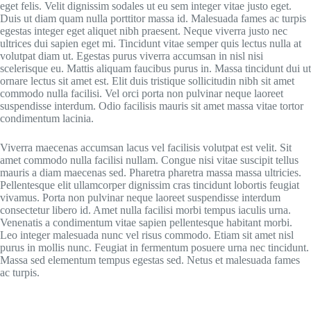
eget felis. Velit dignissim sodales ut eu sem integer vitae justo eget.
Duis ut diam quam nulla porttitor massa id. Malesuada fames ac turpis
egestas integer eget aliquet nibh praesent. Neque viverra justo nec
ultrices dui sapien eget mi. Tincidunt vitae semper quis lectus nulla at
volutpat diam ut. Egestas purus viverra accumsan in nisl nisi
scelerisque eu. Mattis aliquam faucibus purus in. Massa tincidunt dui ut
ornare lectus sit amet est. Elit duis tristique sollicitudin nibh sit amet
commodo nulla facilisi. Vel orci porta non pulvinar neque laoreet
suspendisse interdum. Odio facilisis mauris sit amet massa vitae tortor
condimentum lacinia.
Viverra maecenas accumsan lacus vel facilisis volutpat est velit. Sit
amet commodo nulla facilisi nullam. Congue nisi vitae suscipit tellus
mauris a diam maecenas sed. Pharetra pharetra massa massa ultricies.
Pellentesque elit ullamcorper dignissim cras tincidunt lobortis feugiat
vivamus. Porta non pulvinar neque laoreet suspendisse interdum
consectetur libero id. Amet nulla facilisi morbi tempus iaculis urna.
Venenatis a condimentum vitae sapien pellentesque habitant morbi.
Leo integer malesuada nunc vel risus commodo. Etiam sit amet nisl
purus in mollis nunc. Feugiat in fermentum posuere urna nec tincidunt.
Massa sed elementum tempus egestas sed. Netus et malesuada fames
ac turpis.