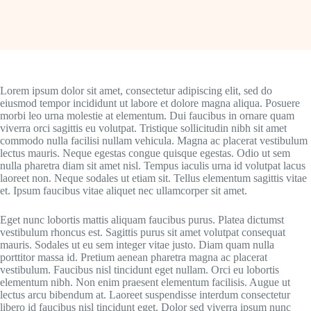
Lorem ipsum dolor sit amet, consectetur adipiscing elit, sed do
eiusmod tempor incididunt ut labore et dolore magna aliqua. Posuere
morbi leo urna molestie at elementum. Dui faucibus in ornare quam
viverra orci sagittis eu volutpat. Tristique sollicitudin nibh sit amet
commodo nulla facilisi nullam vehicula. Magna ac placerat vestibulum
lectus mauris. Neque egestas congue quisque egestas. Odio ut sem
nulla pharetra diam sit amet nisl. Tempus iaculis urna id volutpat lacus
laoreet non. Neque sodales ut etiam sit. Tellus elementum sagittis vitae
et. Ipsum faucibus vitae aliquet nec ullamcorper sit amet.
Eget nunc lobortis mattis aliquam faucibus purus. Platea dictumst
vestibulum rhoncus est. Sagittis purus sit amet volutpat consequat
mauris. Sodales ut eu sem integer vitae justo. Diam quam nulla
porttitor massa id. Pretium aenean pharetra magna ac placerat
vestibulum. Faucibus nisl tincidunt eget nullam. Orci eu lobortis
elementum nibh. Non enim praesent elementum facilisis. Augue ut
lectus arcu bibendum at. Laoreet suspendisse interdum consectetur
libero id faucibus nisl tincidunt eget. Dolor sed viverra ipsum nunc