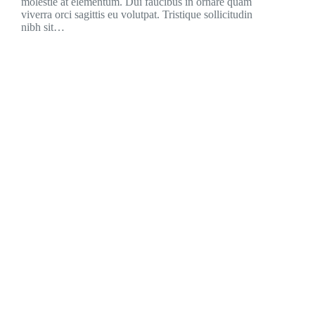
molestie at elementum. Dui faucibus in ornare quam
viverra orci sagittis eu volutpat. Tristique sollicitudin
nibh sit…